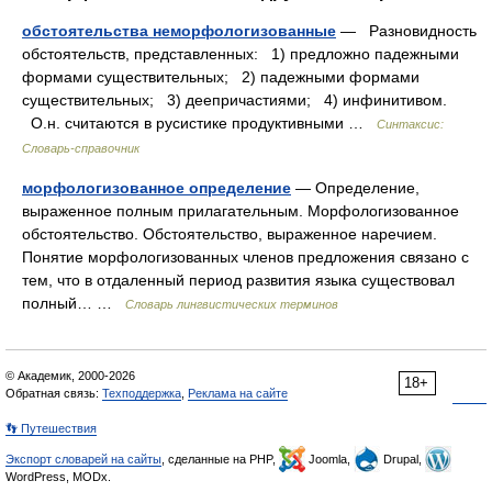
обстоятельства неморфологизованные
— Разновидность
обстоятельств, представленных: 1) предложно падежными
формами существительных; 2) падежными формами
существительных; 3) деепричастиями; 4) инфинитивом.
О.н. считаются в русистике продуктивными …
Синтаксис:
Словарь-справочник
морфологизованное определение
— Определение,
выраженное полным прилагательным. Морфологизованное
обстоятельство. Обстоятельство, выраженное наречием.
Понятие морфологизованных членов предложения связано с
тем, что в отдаленный период развития языка существовал
полный… …
Словарь лингвистических терминов
© Академик, 2000-2026
18+
Обратная связь:
Техподдержка
,
Реклама на сайте
👣 Путешествия
Экспорт словарей на сайты
, сделанные на PHP,
Joomla,
Drupal,
WordPress, MODx.