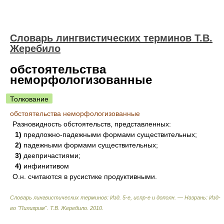
Словарь лингвистических терминов Т.В.
Жеребило
обстоятельства
неморфологизованные
Толкование
обстоятельства неморфологизованные
Разновидность обстоятельств, представленных:
1)
предложно-падежными формами существительных;
2)
падежными формами существительных;
3)
деепричастиями;
4)
инфинитивом
О.н. считаются в русистике продуктивными.
Словарь лингвистических терминов: Изд. 5-е, испр-е и дополн. — Назрань: Изд-
во "Пилигрим"
.
Т.В. Жеребило
.
2010
.